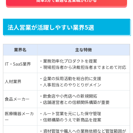
簡単3分で最適な営業職がわかる
法人営業が活躍しやすい業界5選
業界名
主な特徴
・業務効率化プロダクトを提案
IT・SaaS業界
・現場担当者から決裁担当者までまとめて対応
・企業の採用活動を総合的に支援
人材業界
・人事担当とのやりとりがメイン
・飲食店や小売店への新規開拓
食品メーカー
・店舗運営者との信頼関係構築が重要
医療機器メーカ
・ルート営業を元にした保守管理
ー
・信頼構築のうえで新商品を提案
・資材管理や職人への業務依頼など管理範囲が