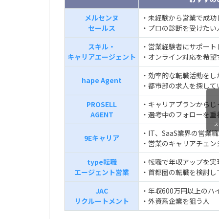
メルセンヌ
・未経験から営業で成功
セールス
・プロの診断を受けたい
スキル・
・営業経験者にサポート
キャリアエージェント
・オンライン対応を希望
・効率的な転職活動をし
hape Agent
・都市部の求人を探して
PROSELL
・キャリアプランからじ
AGENT
・選考中のフォローを重
ス
・IT、SaaS業界の営業
9Eキャリア
・営業のキャリアチェン
type転職
・転職で年収アップを実
エージェント営業
・首都圏の転職を検討し
JAC
・年収600万円以上のハ
リクルートメント
・外資系企業を狙う人