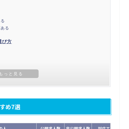
れる
がある
選び方
すめ7選
の人
公開求人数
非公開求人数
対応エリア