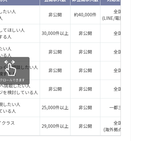
したい人
全国
非公開
約40,000件
人
(LINE/電話対応)
してほしい人
30,000件以上
非公開
全国
する人
たい人
非公開
非公開
全国
いる人
っくり相談したい人
非公開
非公開
全国
視する人
クロールできます
職へ挑戦したい人
非公開
非公開
全国
ジを検討している人
現したい人
25,000件以上
非公開
一都三県
ている人
イクラス
全国
29,000件以上
非公開
(海外拠点あり)