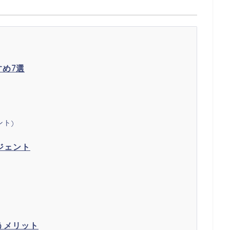
め7選
ント)
ジェント
うメリット