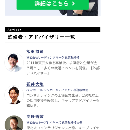
監修者・アドバイザリー一覧
飯田 悠司
株式会社リーディングマーク 代表取締役
2011年東京大学を卒業後、求職者と企業が会
う場として多くの就活イベントを開催。【外部
アドバイザー】
花井 大地
株式会社コレックホールディングス 専務取締役
コンサルティングの上場企業出身。150社以上
の採用支援を経験し、キャリアアドバイザーも
務める。
高野 秀敏
株式会社キープレイヤーズ 代表取締役社長
東北大→インテリジェンス出身、キープレイヤ