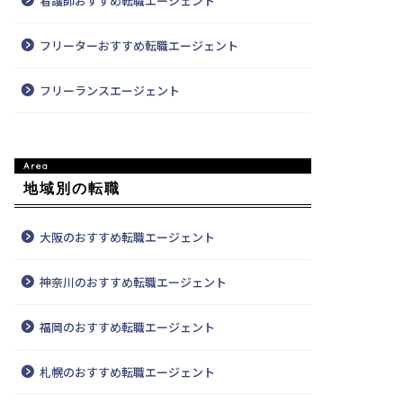
看護師おすすめ転職エージェント
・アドバイザー全員が営業プロ
フリーターおすすめ転職エージェント
・独自のスキル診断で強みを分析
・営業スキルの「見える化」に特化
フリーランスエージェント
・ミスマッチを防ぐ
・独自の推薦状で面接通過率が高い
・スピード感ある支援
地域別の転職
・営業支援会社の知見
・データに基づくマッチング
大阪のおすすめ転職エージェント
・カスタマーサクセス等の成長領域に特化
・徹底した伴走
神奈川のおすすめ転職エージェント
・首都圏に特化
・年収アップ実績が豊富
福岡のおすすめ転職エージェント
・高年収案件の宝庫
・ハイクラスに強い
札幌のおすすめ転職エージェント