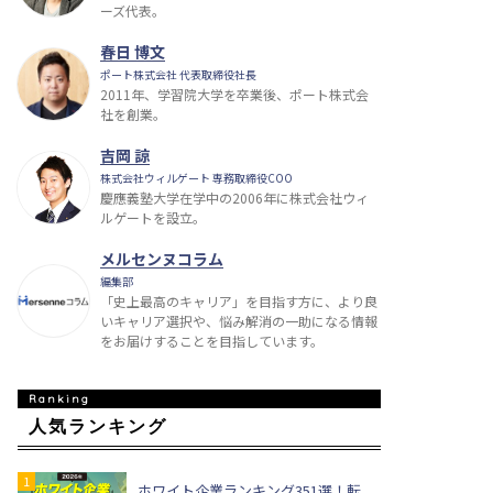
ーズ代表。
春日 博文
ポート株式会社 代表取締役社長
2011年、学習院大学を卒業後、ポート株式会
社を創業。
吉岡 諒
株式会社ウィルゲート 専務取締役COO
慶應義塾大学在学中の2006年に株式会社ウィ
ルゲートを設立。
メルセンヌコラム
編集部
「史上最高のキャリア」を目指す方に、より良
いキャリア選択や、悩み解消の一助になる情報
をお届けすることを目指しています。
人気ランキング
ホワイト企業ランキング351選！転